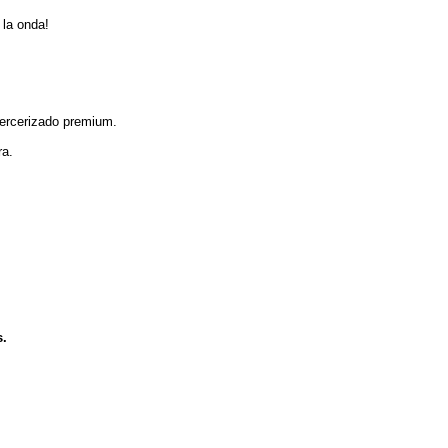
 la onda!
mercerizado premium.
ra.
s.